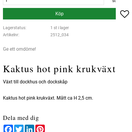
st
L
Köp
Lagerstatus
1 st i lager
Artikelnr
2512_034
Ge ett omdöme!
Kaktus hot pink krukväxt
Växt till dockhus och dockskåp
Kaktus hot pink krukväxt. Mått ca H 2,5 cm.
Dela med dig
Facebook
Twitter
LinkedIn
Pinterest