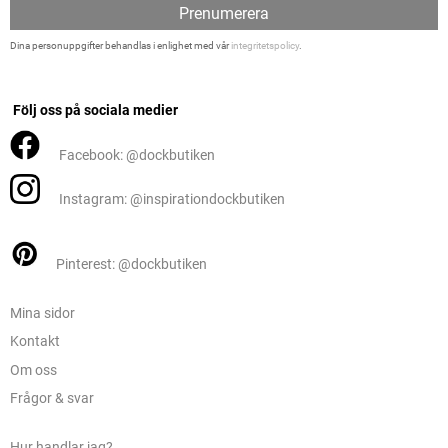
Prenumerera
Dina personuppgifter behandlas i enlighet med vår
integritetspolicy
.
Följ oss på sociala medier
Facebook: @dockbutiken
Instagram: @inspirationdockbutiken
Pinterest: @dockbutiken
Mina sidor
Kontakt
Om oss
Frågor & svar
Hur handlar jag?