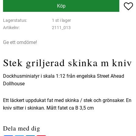
L
Köp
Lagerstatus
1 st i lager
Artikelnr
2111_013
Ge ett omdöme!
Stek griljerad skinka m kniv
Dockhusminiatyr i skala 1:12 från engelska Street Ahead
Dollhouse
Ett läckert uppdukat fat med skinka / stek och grönsaker. En
kniv sitter i skinkan. Mått fatet ca B 3,5 cm
Dela med dig