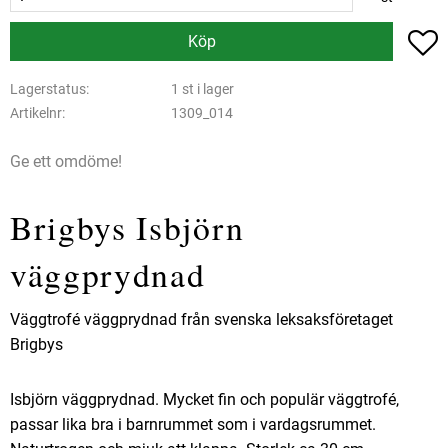
L
Köp
Lagerstatus
1 st i lager
Artikelnr
1309_014
Ge ett omdöme!
Brigbys Isbjörn
väggprydnad
Väggtrofé väggprydnad från svenska leksaksföretaget
Brigbys
Isbjörn väggprydnad. Mycket fin och populär väggtrofé,
passar lika bra i barnrummet som i vardagsrummet.