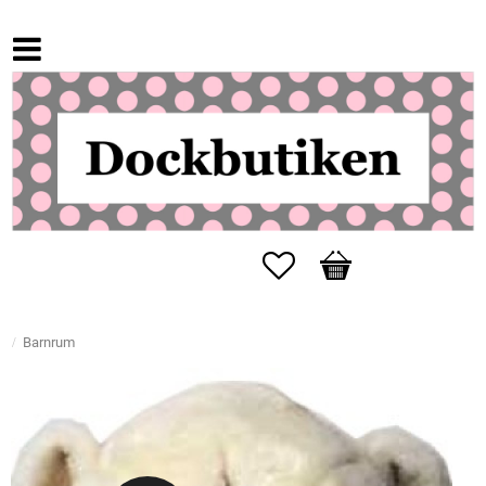
Favoriter
Kundvagn
Barnrum