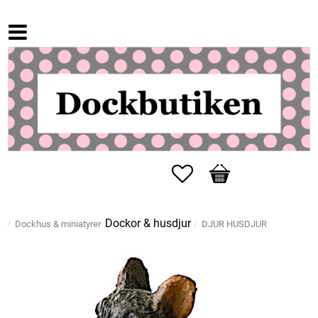
Favoriter
Kundvagn
Dockor & husdjur
Dockhus & miniatyrer
DJUR HUSDJUR