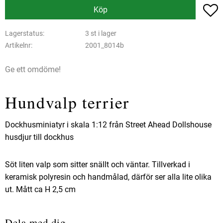
L
Köp
Lagerstatus
3 st i lager
Artikelnr
2001_8014b
Ge ett omdöme!
Hundvalp terrier
Dockhusminiatyr i skala 1:12 från Street Ahead Dollshouse
husdjur till dockhus
Söt liten valp som sitter snällt och väntar. Tillverkad i
keramisk polyresin och handmålad, därför ser alla lite olika
ut. Mått ca H 2,5 cm
Dela med dig