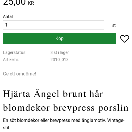
25,00
KR
Antal
st
L
Köp
Lagerstatus
3 st i lager
Artikelnr
2310_013
Ge ett omdöme!
Hjärta Ängel brunt hår
blomdekor brevpress porslin
En söt blomdekor eller brevpress med änglamotiv. Vintage-
stil.