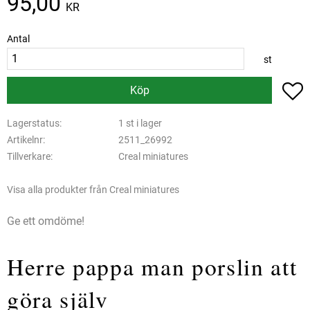
95,00
KR
Antal
st
L
Köp
Lagerstatus
1 st i lager
Artikelnr
2511_26992
Tillverkare
Creal miniatures
Visa alla produkter från Creal miniatures
Ge ett omdöme!
Herre pappa man porslin att
göra själv