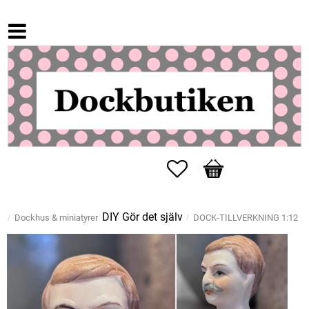
Favoriter
Kundvagn
DIY Gör det själv
Dockhus & miniatyrer
DOCK-TILLVERKNING 1:12