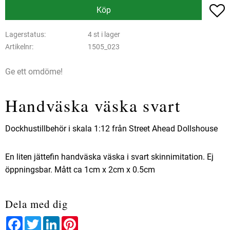
L
Köp
Lagerstatus
4 st i lager
Artikelnr
1505_023
Ge ett omdöme!
Handväska väska svart
Dockhustillbehör i skala 1:12 från Street Ahead Dollshouse
En liten jättefin handväska väska i svart skinnimitation. Ej
öppningsbar. Mått ca 1cm x 2cm x 0.5cm
Dela med dig
Facebook
Twitter
LinkedIn
Pinterest