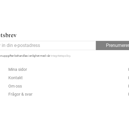
tsbrev
Prenumere
nuppgifter behandlas i enlighet med vår
integritetspolicy
.
Mina sidor
Kontakt
Om oss
Frågor & svar