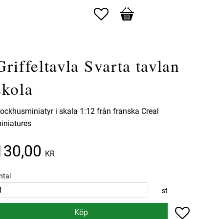
Favoriter
Kundvagn
Griffeltavla Svarta tavlan
skola
ockhusminiatyr i skala 1:12 från franska Creal
iniatures
130,00
KR
ntal
st
Lägg till 
Köp