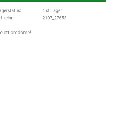
agerstatus
1 st i lager
rtikelnr
2107_27653
e ett omdöme!