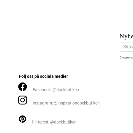
Nyhe
Dina perso
Följ oss på sociala medier
Facebook: @dockbutiken
Instagram: @inspirationdockbutiken
Pinterest: @dockbutiken