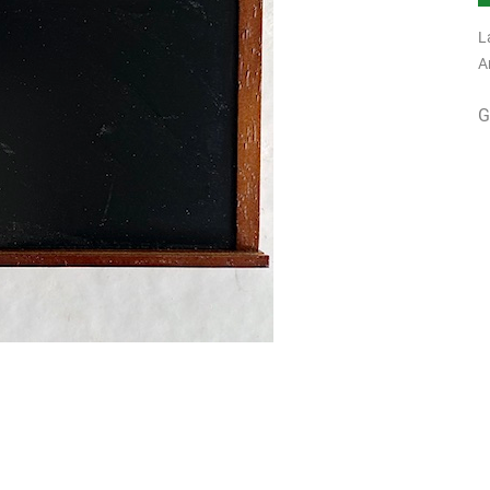
L
A
G