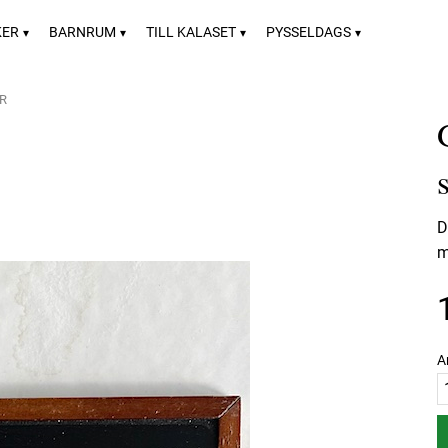
KER
BARNRUM
TILL KALASET
PYSSELDAGS
R
D
m
A