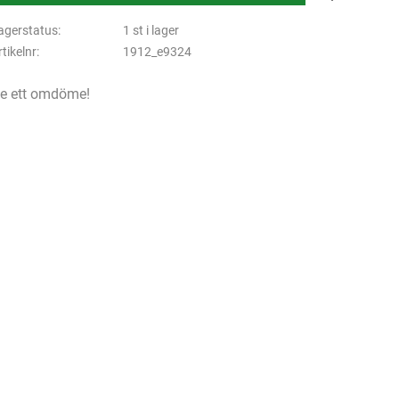
agerstatus
1 st i lager
rtikelnr
1912_e9324
e ett omdöme!