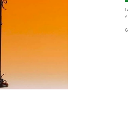
L
A
G