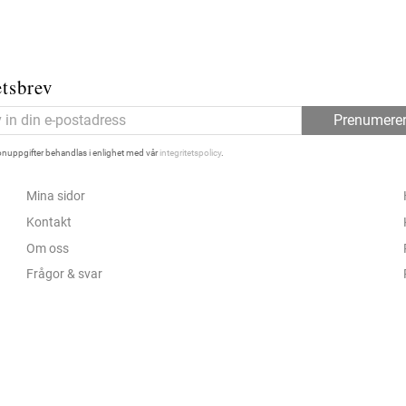
tsbrev
Prenumere
nuppgifter behandlas i enlighet med vår
integritetspolicy
.
Mina sidor
Kontakt
Om oss
Frågor & svar