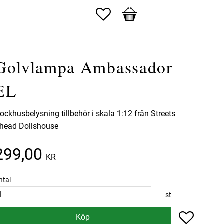
Favoriter
Kundvagn
Golvlampa Ambassador
EL
ockhusbelysning tillbehör i skala 1:12 från Streets
head Dollshouse
299,00
KR
ntal
st
Lägg till 
Köp