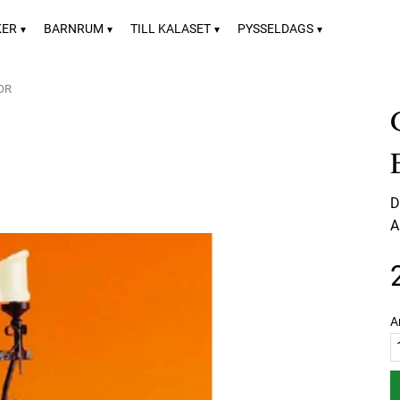
KER
BARNRUM
TILL KALASET
PYSSELDAGS
OR
D
A
A