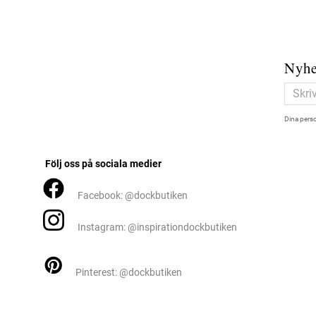
Nyhe
Dina perso
Följ oss på sociala medier
Facebook: @dockbutiken
Instagram: @inspirationdockbutiken
Pinterest: @dockbutiken