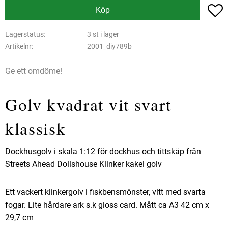
L
Köp
Lagerstatus
3 st i lager
Artikelnr
2001_diy789b
Ge ett omdöme!
Golv kvadrat vit svart
klassisk
Dockhusgolv i skala 1:12 för dockhus och tittskåp från
Streets Ahead Dollshouse Klinker kakel golv
Ett vackert klinkergolv i fiskbensmönster, vitt med svarta
fogar. Lite hårdare ark s.k gloss card. Mått ca A3 42 cm x
29,7 cm