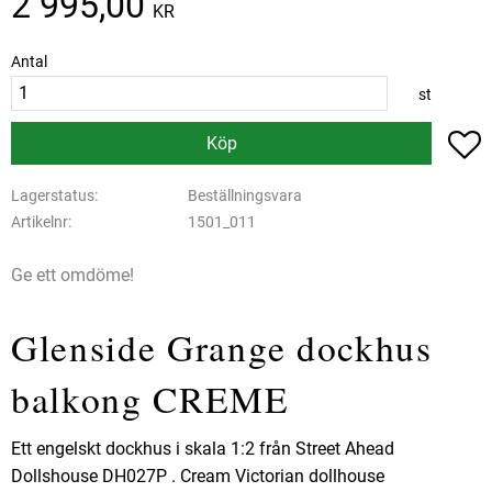
2 995,00
KR
Antal
st
L
Köp
Lagerstatus
Beställningsvara
Artikelnr
1501_011
Ge ett omdöme!
Glenside Grange dockhus
balkong CREME
Ett engelskt dockhus i skala 1:2 från Street Ahead
Dollshouse DH027P . Cream Victorian dollhouse