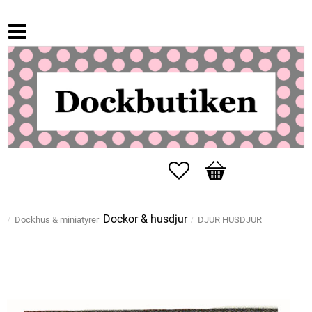
Favoriter
Kundvagn
Dockor & husdjur
Dockhus & miniatyrer
DJUR HUSDJUR