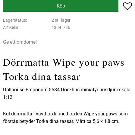
L
Köp
Lagerstatus
2 st i lager
Artikelnr
1304_736
Ge ett omdöme!
Dörrmatta Wipe your paws
Torka dina tassar
Dollhouse Emporium 5584 Dockhus miniatyr husdjur i skala
1:12
Kul dörrmatta i vävd textil med texten Wipe your paws som
förstås betyder Torka dina tassar. Mått ca 5,6 x 1,8 cm.