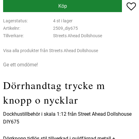
L
Köp
Lagerstatus
4 st i lager
Artikelnr
2509_diy675
Tillverkare
Streets Ahead Dollshouse
Visa alla produkter från Streets Ahead Dollshouse
Ge ett omdöme!
Dörrhandtag trycke m
knopp o nycklar
Dockhustillbehör i skala 1:12 från Street Ahead Dollshouse
DIY675
Dörrknopp tidlös stil tillverkad i guldfärgad metall +