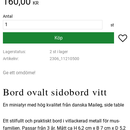
160,00
KR
Antal
st
L
Köp
Lagerstatus
2 st i lager
Artikelnr
2306_11210500
Ge ett omdöme!
Bord ovalt sidobord vitt
En miniatyr med hög kvalitet från danska Maileg, side table
Ett stilfullt och praktiskt bord i vitlackerad metall för mus-
familjen. Passar från 3 år. Mått ca H 6,2 cm x B 7 cm x D 5,2