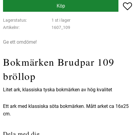
L
Köp
Lagerstatus
1 st i lager
Artikelnr
1607_109
Ge ett omdöme!
Bokmärken Brudpar 109
bröllop
Litet ark, klassiska tyska bokmärken av hög kvalitet
Ett ark med klassiska söta bokmärken. Mått arket ca 16x25
cm.
Dela med dig