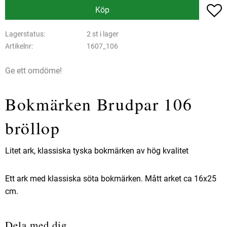
L
Köp
Lagerstatus
2 st i lager
Artikelnr
1607_106
Ge ett omdöme!
Bokmärken Brudpar 106
bröllop
Litet ark, klassiska tyska bokmärken av hög kvalitet
Ett ark med klassiska söta bokmärken. Mått arket ca 16x25
cm.
Dela med dig