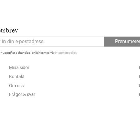
tsbrev
Prenumere
nuppgifter behandlas i enlighet med vår
integritetspolicy
.
Mina sidor
Kontakt
Om oss
Frågor & svar