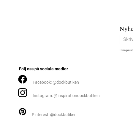
Nyhe
Dina perso
Följ oss på sociala medier
Facebook: @dockbutiken
Instagram: @inspirationdockbutiken
Pinterest: @dockbutiken