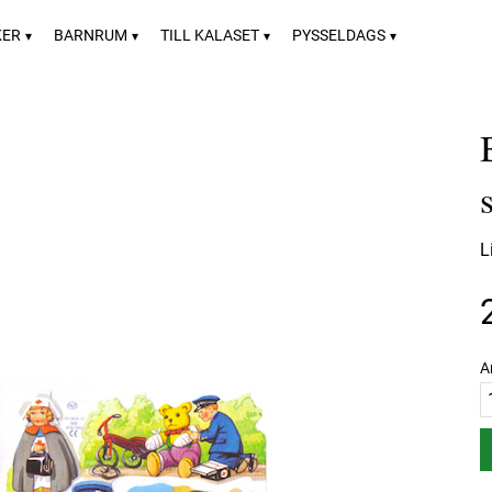
KER
BARNRUM
TILL KALASET
PYSSELDAGS
L
A