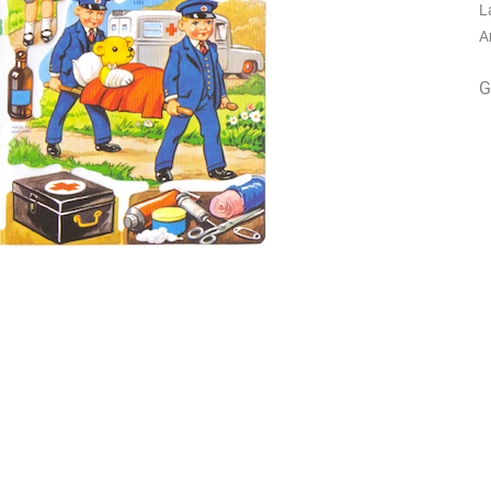
L
A
G