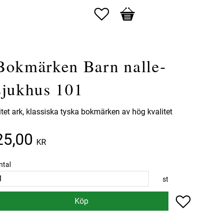
Favoriter
Kundvagn
Bokmärken Barn nalle-
sjukhus 101
itet ark, klassiska tyska bokmärken av hög kvalitet
25,00
KR
ntal
st
Lägg till 
Köp