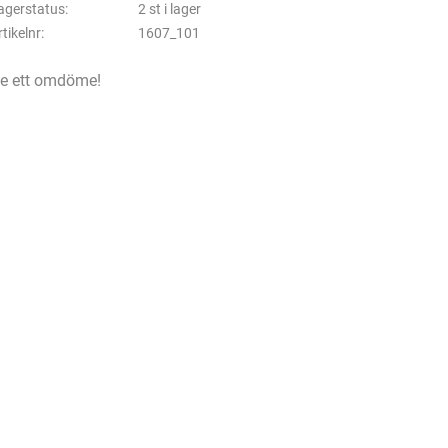
agerstatus
2 st i lager
rtikelnr
1607_101
e ett omdöme!