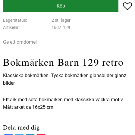
L
Köp
Lagerstatus
2 st i lager
Artikelnr
1607_129
Ge ett omdöme!
Bokmärken Barn 129 retro
Klassiska bokmärken. Tyska bokmärken glansbilder glanz
bilder
Ett ark med söta bokmärken med klassiska vackra motiv.
Mått arket ca 16x25 cm.
Dela med dig