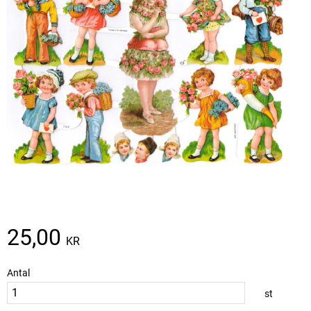
25,00
KR
Antal
st