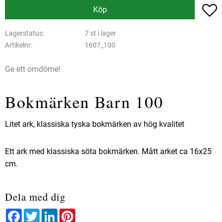
L
Köp
Lagerstatus
7 st i lager
Artikelnr
1607_100
Ge ett omdöme!
Bokmärken Barn 100
Litet ark, klassiska tyska bokmärken av hög kvalitet
Ett ark med klassiska söta bokmärken. Mått arket ca 16x25
cm.
Dela med dig
Facebook
Twitter
LinkedIn
Pinterest