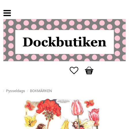
Favoriter
Kundvagn
Pysseldags
BOKMÄRKEN