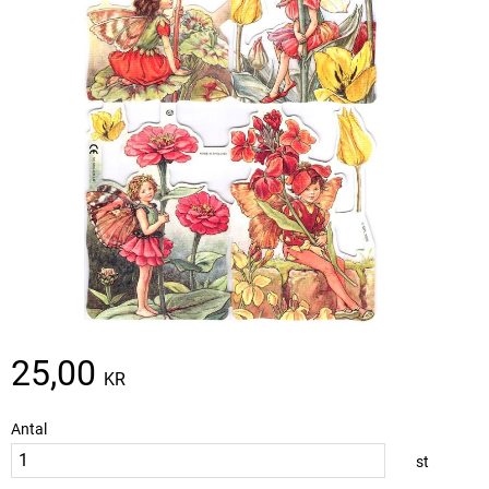
25,00
KR
Antal
st