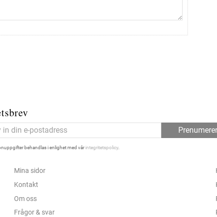
tsbrev
Prenumere
nuppgifter behandlas i enlighet med vår
integritetspolicy
.
Mina sidor
Kontakt
Om oss
Frågor & svar