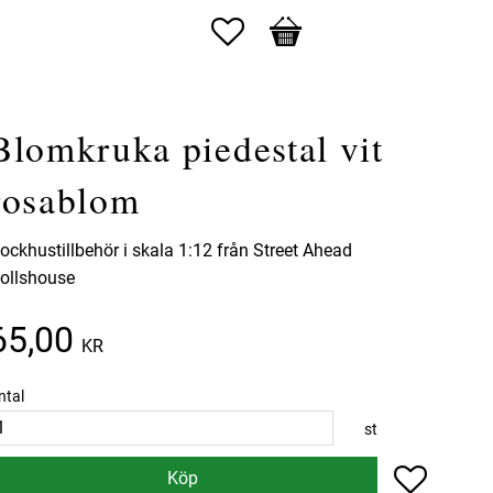
Favoriter
Kundvagn
Blomkruka piedestal vit
rosablom
ockhustillbehör i skala 1:12 från Street Ahead
ollshouse
65,00
KR
ntal
st
Lägg till 
Köp