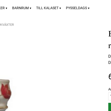
KER
BARNRUM
TILL KALASET
PYSSELDAGS
KVÄXTER
D
D
A