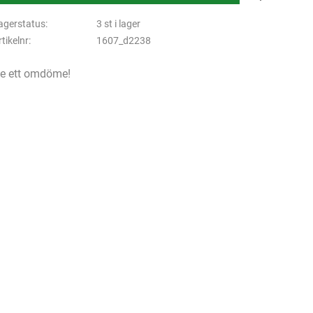
agerstatus
3 st i lager
rtikelnr
1607_d2238
e ett omdöme!