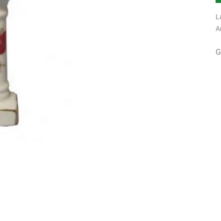
L
A
G