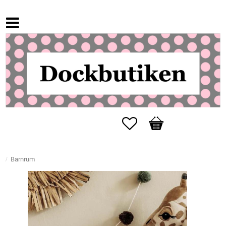
Favoriter
Kundvagn
Barnrum