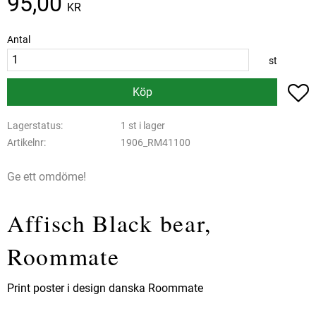
95,00
KR
Antal
st
L
Köp
Lagerstatus
1 st i lager
Artikelnr
1906_RM41100
Ge ett omdöme!
Affisch Black bear,
Roommate
Print poster i design danska Roommate