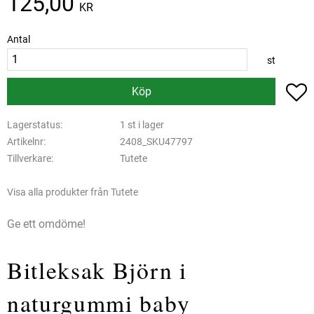
125,00
KR
Antal
st
L
Köp
Lagerstatus
1 st i lager
Artikelnr
2408_SKU47797
Tillverkare
Tutete
Visa alla produkter från Tutete
Ge ett omdöme!
Bitleksak Björn i
naturgummi baby