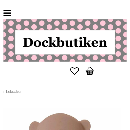
Favoriter
Kundvagn
Leksaker