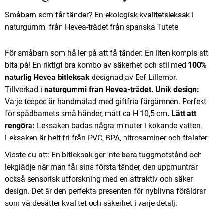
Småbarn som får tänder? En ekologisk kvalitetsleksak i
naturgummi från Hevea-trädet från spanska Tutete
För småbarn som håller på att få tänder: En liten kompis att
bita på! En riktigt bra kombo av säkerhet och stil med
100%
naturlig Hevea bitleksak
designad av Eef Lillemor.
Tillverkad i
naturgummi från Hevea-trädet.
Unik design:
Varje teepee är handmålad med giftfria färgämnen. Perfekt
för spädbarnets små händer, mått ca H 10,5 cm
.
Lätt att
rengöra:
Leksaken badas några minuter i kokande vatten.
Leksaken är helt fri från PVC, BPA, nitrosaminer och ftalater.
Visste du att: En bitleksak ger inte bara tuggmotstånd och
lekglädje när man får sina första tänder, den uppmuntrar
också sensorisk utforskning med en attraktiv och säker
design. Det är den perfekta presenten för nyblivna föräldrar
som värdesätter kvalitet och säkerhet i varje detalj.