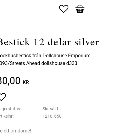
Favoriter
Kundvagn
Bestick 12 delar silver
ockhusbestick från Dollshouse Emporium
093/Streets Ahead dollshouse d333
30,00
KR
Lägg till i favoriter
agerstatus
Slutsåld
rtikelnr
1210_650
e ett omdöme!