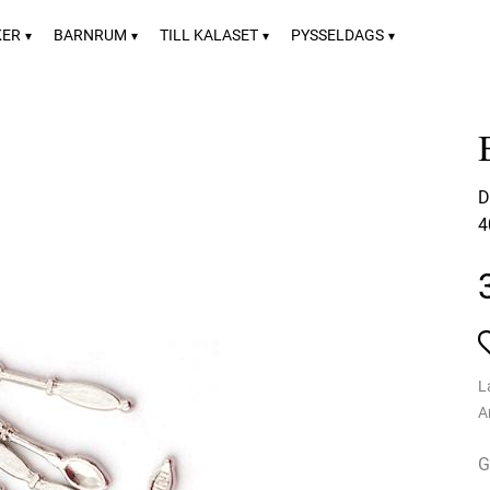
KER
BARNRUM
TILL KALASET
PYSSELDAGS
D
4
L
A
G