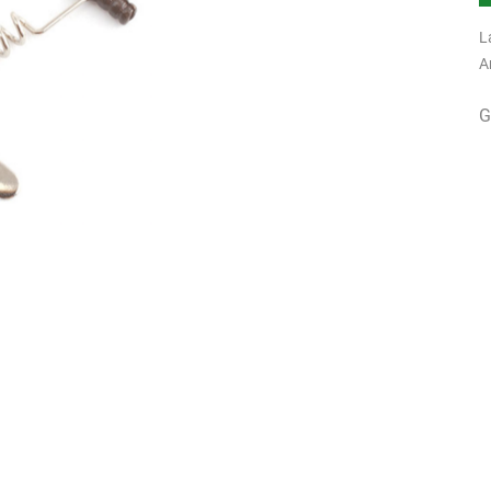
L
A
G