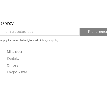
tsbrev
Prenumere
nuppgifter behandlas i enlighet med vår
integritetspolicy
.
Mina sidor
Kontakt
Om oss
Frågor & svar