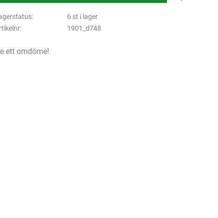
agerstatus
6 st i lager
rtikelnr
1901_d748
e ett omdöme!