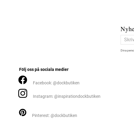
Nyhe
Dina perso
Följ oss på sociala medier
Facebook: @dockbutiken
Instagram: @inspirationdockbutiken
Pinterest: @dockbutiken