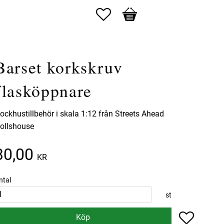
Favoriter
Kundvagn
Barset korkskruv
flasköppnare
ockhustillbehör i skala 1:12 från Streets Ahead
ollshouse
30,00
KR
ntal
st
Lägg till 
Köp