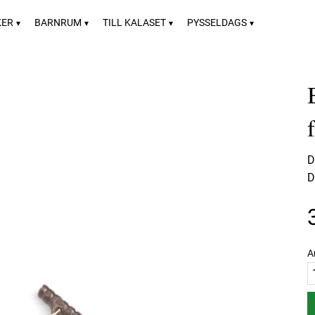
KER
BARNRUM
TILL KALASET
PYSSELDAGS
D
D
A