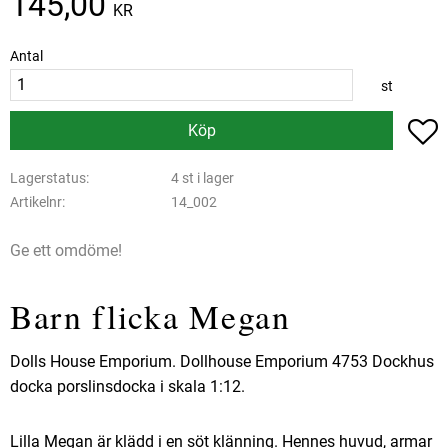
145,00
KR
Antal
st
L
Köp
Lagerstatus
4 st i lager
Artikelnr
14_002
Ge ett omdöme!
Barn flicka Megan
Dolls House Emporium. Dollhouse Emporium 4753 Dockhus
docka porslinsdocka i skala 1:12.
Lilla Megan är klädd i en söt klänning. Hennes huvud, armar