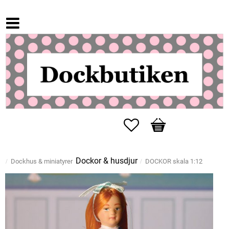
Favoriter
Kundvagn
Dockor & husdjur
Dockhus & miniatyrer
DOCKOR skala 1:12