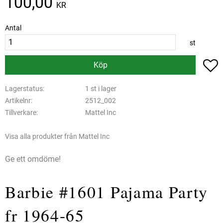
100,00
KR
Antal
st
L
Köp
Lagerstatus
1 st i lager
Artikelnr
2512_002
Tillverkare
Mattel Inc
Visa alla produkter från Mattel Inc
Ge ett omdöme!
Barbie #1601 Pajama Party
fr 1964-65