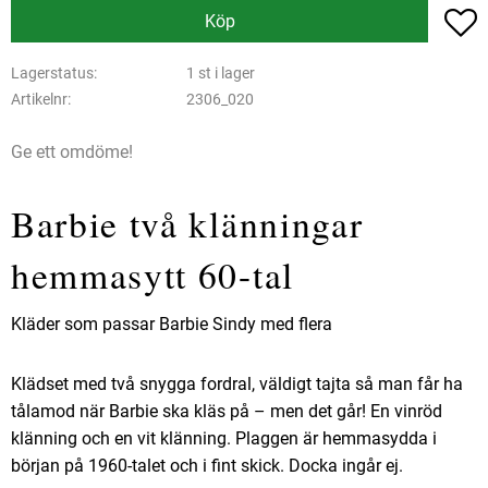
L
Köp
Lagerstatus
1 st i lager
Artikelnr
2306_020
Ge ett omdöme!
Barbie två klänningar
hemmasytt 60-tal
Kläder som passar Barbie Sindy med flera
Klädset med två snygga fordral, väldigt tajta så man får ha
tålamod när Barbie ska kläs på – men det går! En vinröd
klänning och en vit klänning. Plaggen är hemmasydda i
början på 1960-talet och i fint skick. Docka ingår ej.