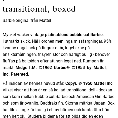
transitional, boxed
Barbie original från Mattel
Mycket vacker vintage
platinablond bubble cut Barbie
.
I utmärkt skick. Hål i öronen men inga missfärgningar, 95%
kvar av nagellack på fingrar o tår, inget skav på
ansiktsmålningen, frisyren stor och härligt bullig - behöver
fluffas på baksidan efter att hon legat ned. Rumpan är
märkt:
Midge T.M. ©1962
Barbie®
©1958
by
Mattel,
Inc.
Patented.
På insidan av hennes huvud står:
Copyr. © 1958 Mattel Inc
.
Vilket visar att hon är en så kallad transitional doll - dockan
som kom mellan Bubble cut Barbie och American Girl Barbie
och som är ovanlig. Baddräkt fin. Skorna märkta Japan. Box
har lite slitage, är trasig i ett av hörnen och kantstötta hörn
men helt ok. Studera bilderna för att bilda dig en egen