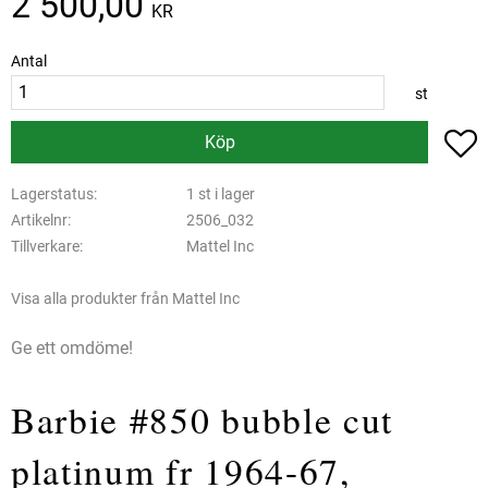
2 500,00
KR
Antal
st
L
Köp
Lagerstatus
1 st i lager
Artikelnr
2506_032
Tillverkare
Mattel Inc
Visa alla produkter från Mattel Inc
Ge ett omdöme!
Barbie #850 bubble cut
platinum fr 1964-67,