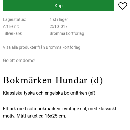
L
Köp
Lagerstatus
1 st i lager
Artikelnr
2510_017
Tillverkare
Bromma kortförlag
Visa alla produkter från Bromma kortförlag
Ge ett omdöme!
Bokmärken Hundar (d)
Klassiska tyska och engelska bokmärken (ef)
Ett ark med söta bokmärken i vintage-stil, med klassiskt
motiv. Mått arket ca 16x25 cm.