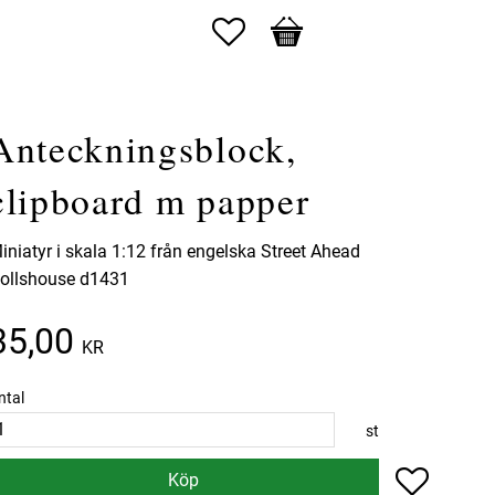
Favoriter
Kundvagn
Anteckningsblock,
clipboard m papper
iniatyr i skala 1:12 från engelska Street Ahead
ollshouse d1431
35,00
KR
ntal
st
Lägg till 
Köp