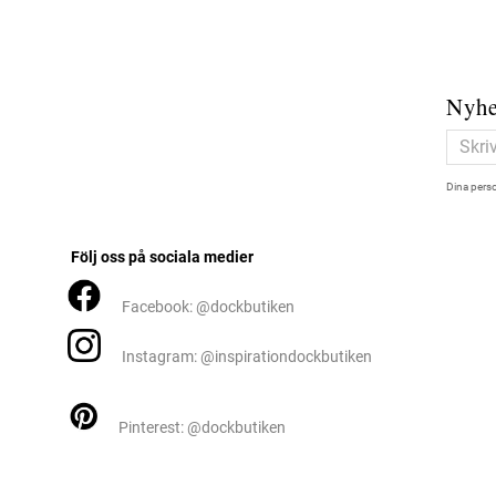
Nyhe
Dina perso
Följ oss på sociala medier
Facebook: @dockbutiken
Instagram: @inspirationdockbutiken
Pinterest: @dockbutiken