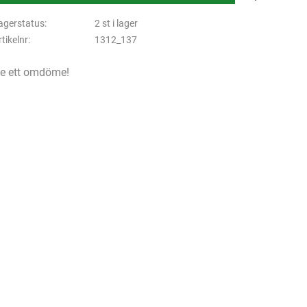
agerstatus
2 st i lager
rtikelnr
1312_137
e ett omdöme!