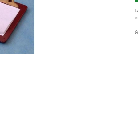
L
A
G