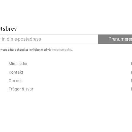
tsbrev
Prenumere
nuppgifter behandlas i enlighet med vår
integritetspolicy
.
Mina sidor
Kontakt
Om oss
Frågor & svar