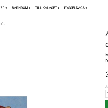
KER
BARNRUM
TILL KALASET
PYSSELDAGS
EHÖR
M
D
A