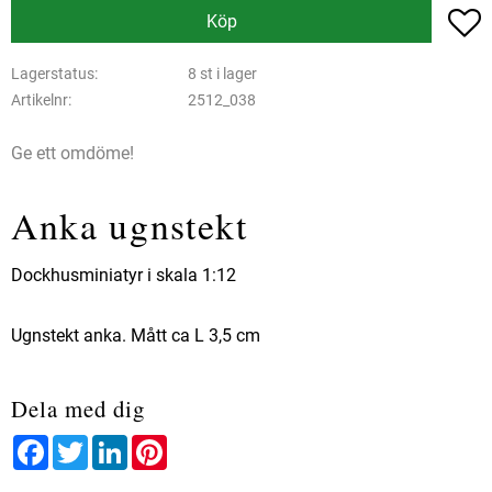
L
Köp
Lagerstatus
8 st i lager
Artikelnr
2512_038
Ge ett omdöme!
Anka ugnstekt
Dockhusminiatyr i skala 1:12
Ugnstekt anka. Mått ca L 3,5 cm
Dela med dig
Facebook
Twitter
LinkedIn
Pinterest