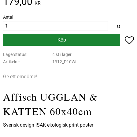
179,00
KR
Antal
st
L
Köp
Lagerstatus
4 st i lager
Artikelnr
1312_P10WL
Ge ett omdöme!
Affisch UGGLAN &
KATTEN 60x40cm
Svensk design ISAK ekologisk print poster