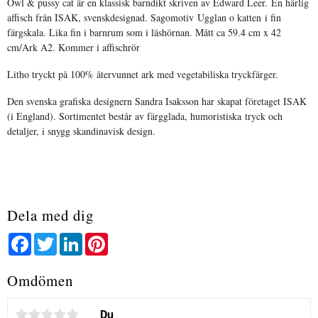
Owl & pussy cat är en klassisk barndikt skriven av Edward Leer. En härlig
affisch från ISAK, svenskdesignad. Sagomotiv Ugglan o katten i fin
färgskala. Lika fin i barnrum som i läshörnan. Mått ca 59.4 cm x 42
cm/Ark A2. Kommer i affischrör
Litho tryckt på 100% återvunnet ark med vegetabiliska tryckfärger.
Den svenska grafiska designern Sandra Isaksson har skapat företaget ISAK
(i England). Sortimentet består av färgglada, humoristiska tryck och
detaljer, i snygg skandinavisk design.
Dela med dig
Facebook
Twitter
LinkedIn
Pinterest
Omdömen
Du