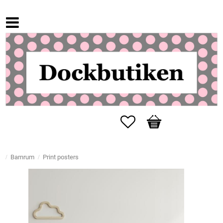
Favoriter
Kundvagn
Barnrum
Print posters