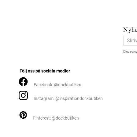
Nyhe
Dina perso
Följ oss på sociala medier
Facebook: @dockbutiken
Instagram: @inspirationdockbutiken
Pinterest: @dockbutiken