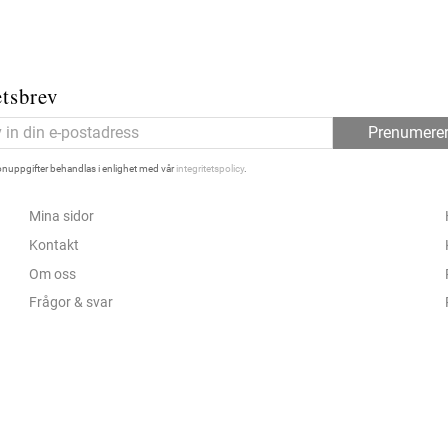
tsbrev
Prenumere
nuppgifter behandlas i enlighet med vår
integritetspolicy
.
Mina sidor
Kontakt
Om oss
Frågor & svar