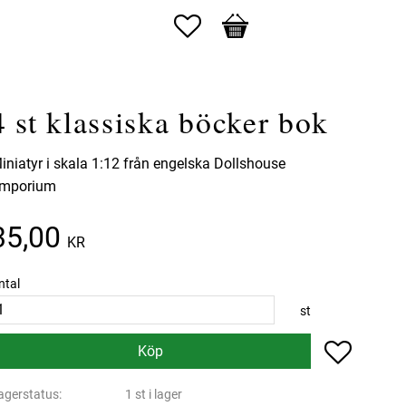
Favoriter
Kundvagn
4 st klassiska böcker bok
iniatyr i skala 1:12 från engelska Dollshouse
mporium
35,00
KR
ntal
st
Lägg till 
Köp
agerstatus
1 st i lager