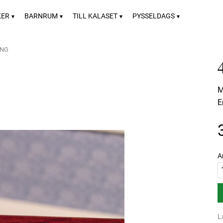
KER
BARNRUM
TILL KALASET
PYSSELDAGS
ONG
M
E
A
L