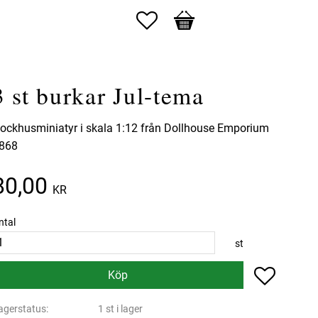
Favoriter
Kundvagn
3 st burkar Jul-tema
ockhusminiatyr i skala 1:12 från Dollhouse Emporium
868
80,00
KR
ntal
st
Lägg till 
Köp
agerstatus
1 st i lager