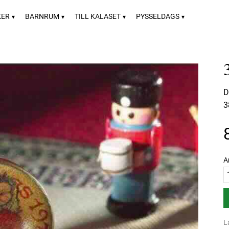
KER
BARNRUM
TILL KALASET
PYSSELDAGS
D
3
A
L