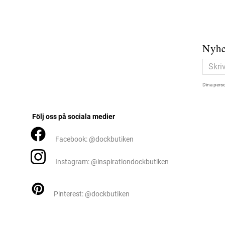
Nyhe
Dina perso
Följ oss på sociala medier
Facebook: @dockbutiken
Instagram: @inspirationdockbutiken
Pinterest: @dockbutiken