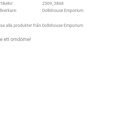
rtikelnr
2509_3868
illverkare
Dollshouse Emporium
isa alla produkter från Dollshouse Emporium
e ett omdöme!