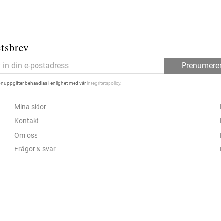
tsbrev
Prenumere
nuppgifter behandlas i enlighet med vår
integritetspolicy
.
Mina sidor
Kontakt
Om oss
Frågor & svar