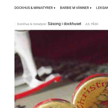
DOCKHUS & MINIATYRER
BARBIE M VÄNNER
LEKSA
Säsong i dockhuset
Dockhus & miniatyrer
JUL PÅSK