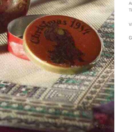
A
T
V
G