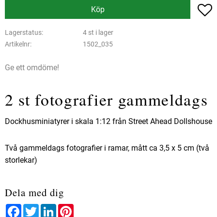
L
Köp
Lagerstatus
4 st i lager
Artikelnr
1502_035
Ge ett omdöme!
2 st fotografier gammeldags
Dockhusminiatyrer i skala 1:12 från Street Ahead Dollshouse
Två gammeldags fotografier i ramar, mått ca 3,5 x 5 cm (två
storlekar)
Dela med dig
Facebook
Twitter
LinkedIn
Pinterest