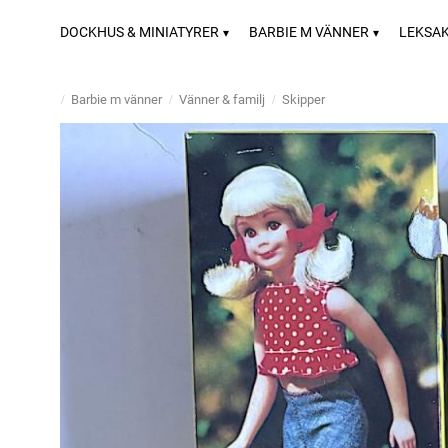
DOCKHUS & MINIATYRER
BARBIE M VÄNNER
LEKSA
Barbie m vänner
Vänner & familj
Skipper