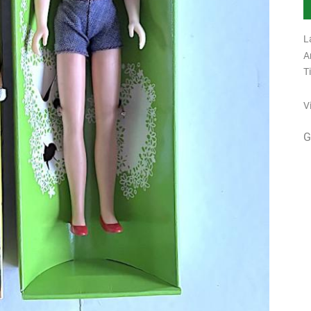
L
A
T
V
G