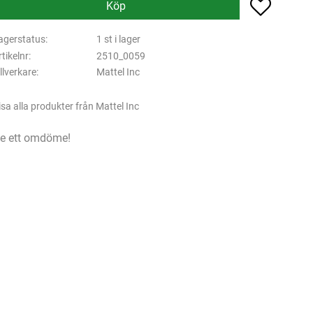
Lägg till 
Köp
agerstatus
1 st i lager
rtikelnr
2510_0059
illverkare
Mattel Inc
isa alla produkter från Mattel Inc
e ett omdöme!