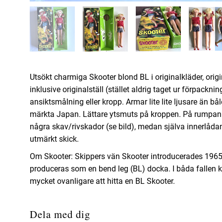
Utsökt charmiga Skooter blond BL i originalkläder, origi
inklusive originalställ (stället aldrig taget ur förpackn
ansiktsmålning eller kropp. Armar lite lite ljusare än bå
märkta Japan. Lättare ytsmuts på kroppen. På rumpan s
några skav/rivskador (se bild), medan själva innerlådan
utmärkt skick.
Om Skooter: Skippers vän Skooter introducerades 1965
produceras som en bend leg (BL) docka. I båda fallen k
mycket ovanligare att hitta en BL Skooter.
Dela med dig