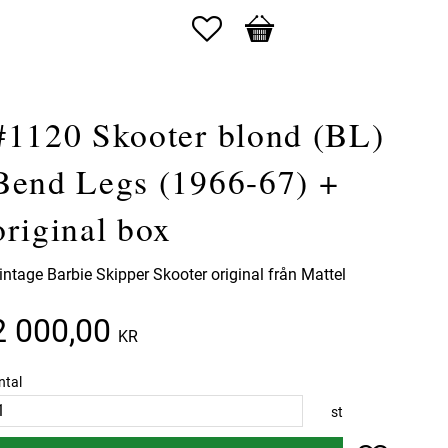
Favoriter
Kundvagn
#1120 Skooter blond (BL)
Bend Legs (1966-67) +
original box
intage Barbie Skipper Skooter original från Mattel
2 000,00
KR
ntal
st