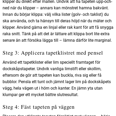
klipper du direkt efter mallen. Undvik att ha tapeten upp-och-
ned när du klipper – annars kan mönstret hamna bakvänt.
Innan du börjar klippa: välj vilka lister (golv- och taklist) du
ska använda, och ta hänsyn till deras höjd när du mäter och
klipper. Använd gärna en linjal eller rak kant för att få snygga
raka snitt. Tänk på att det är lättare att klippa bort lite extra
senare än att försöka lägga till – lämna därför lite marginal.
Steg 3: Applicera tapetklistret med pensel
Använd ett
tapetklister eller
lim speciellt framtaget för
dockskåps­tapeter
. Undvik vanliga limstift eller skol­lim,
eftersom de gör att tapeten kan buckla, riva sig eller få
bubblor. Pensla ett
tunt och jämnt lager
lim på dockskåpets
vägg, hela vägen ut i hörn och kanter. En jämn yta utan
klumpar ger ett mycket bättre slutresultat.
Steg 4: Fäst tapeten på väggen