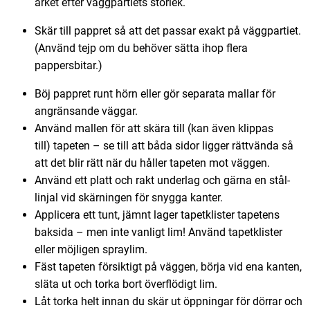
arket efter väggpartiets storlek.
Skär till pappret så att det passar exakt på väggpartiet.
(Använd tejp om du behöver sätta ihop flera
pappersbitar.)
Böj pappret runt hörn eller gör separata mallar för
angränsande väggar.
Använd mallen för att skära till (kan även klippas
till) tapeten – se till att båda sidor ligger rättvända så
att det blir rätt när du håller tapeten mot väggen.
Använd ett platt och rakt underlag och gärna en stål-
linjal vid skärningen för snygga kanter.
Applicera ett tunt, jämnt lager tapetklister tapetens
baksida – men inte vanligt lim! Använd tapetklister
eller möjligen spraylim.
Fäst tapeten försiktigt på väggen, börja vid ena kanten,
släta ut och torka bort överflödigt lim.
Låt torka helt innan du skär ut öppningar för dörrar och