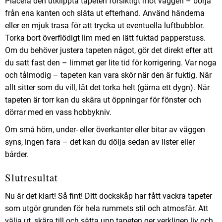
Placera den utklippta tapeten försiktigt mot väggen – börja
från ena kanten och släta ut efterhand. Använd händerna
eller en mjuk trasa för att trycka ut eventuella luftbubblor.
Torka bort överflödigt lim med en lätt fuktad papperstuss.
Om du behöver justera tapeten något, gör det direkt efter att
du satt fast den – limmet ger lite tid för korrigering. Var noga
och tålmodig – tapeten kan vara skör när den är fuktig. När
allt sitter som du vill, låt det torka helt (gärna ett dygn). När
tapeten är torr kan du skära ut öppningar för fönster och
dörrar med en vass hobbykniv.
Om små hörn, under- eller överkanter eller bitar av väggen
syns, ingen fara – det kan du dölja sedan av lister eller
bårder.
Slutresultat
Nu är det klart! Så fint! Ditt dockskåp har fått vackra tapeter
som utgör grunden för hela rummets stil och atmosfär. Att
välja ut, skära till och sätta upp tapeten ger verkligen liv och