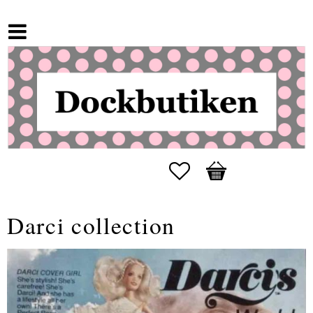
Favoriter
Kundvagn
Darci collection